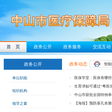
首 页
政务公开
政务服务
交流互动
政务动态
政务公开
智能
医保学堂：医保有哪些
单位职能
>>
生育津贴可通过“粤医
组织机构
>>
中山市获批全国特例单
【海报】预防基孔肯雅
领导之窗
>>