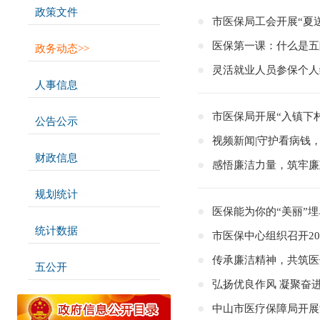
政策文件
>>
市医保局工会开展“夏
医保第一课：什么是五
政务动态
>>
灵活就业人员参保个人
人事信息
>>
市医保局开展“入镇下
公告公示
>>
视频新闻|守护看病钱，
财政信息
>>
感悟廉洁力量，筑牢廉
规划统计
>>
医保能为你的“美丽”
统计数据
>>
市医保中心组织召开2
传承廉洁精神，共筑医
五公开
>>
弘扬优良作风 凝聚奋
中山市医疗保障局开展